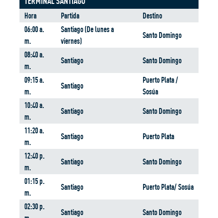
TERMINAL SANTIAGO
Hora
Partida
Destino
06:00 a.
Santiago (De lunes a
Santo Domingo
m.
viernes)
08:40 a.
Santiago
Santo Domingo
m.
09:15 a.
Puerto Plata /
Santiago
m.
Sosúa
10:40 a.
Santiago
Santo Domingo
m.
11:20 a.
Santiago
Puerto Plata
m.
12:40 p.
Santiago
Santo Domingo
m.
01:15 p.
Santiago
Puerto Plata/ Sosúa
m.
02:30 p.
Santiago
Santo Domingo