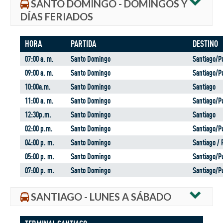
SANTO DOMINGO - DOMINGOS Y
DÍAS FERIADOS
HORA
PARTIDA
DESTINO
07:00 a. m.
Santo Domingo
Santiago/Pu
09:00 a. m.
Santo Domingo
Santiago/Pu
10:00a.m.
Santo Domingo
Santiago
11:00 a. m.
Santo Domingo
Santiago/Pu
12:30p.m.
Santo Domingo
Santiago
02:00 p.m.
Santo Domingo
Santiago/Pu
04:00 p. m.
Santo Domingo
Santiago / 
05:00 p. m.
Santo Domingo
Santiago/Pu
07:00 p. m.
Santo Domingo
Santiago/Pu
SANTIAGO - LUNES A SÁBADO